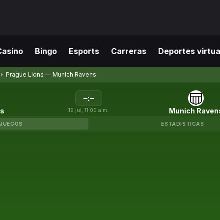
Casino
Bingo
Esports
Carreras
Deportes virtua
Prague Lions
—
Munich Ravens
–
:
–
ns
Munich Raven
19
jul
,
11:00 a.m.
 JUEGOS
ESTADÍSTICAS