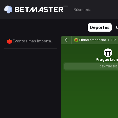
Deportes
Fútbol americano
EFA
Eventos más importantes
Prague Lio
CENTRO DE