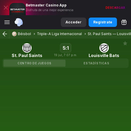
Betmaster
Casino
App
DESCARGAR
Disfruta de una mejor experiencia
Acceder
Regístrate
Béisbol
Triple-A Liga Internacional
St. Paul Saints
—
Louisvil
5
:
1
St. Paul Saints
Louisville Bats
19
jul
,
7:07 p.m.
CENTRO DE JUEGOS
ESTADÍSTICAS