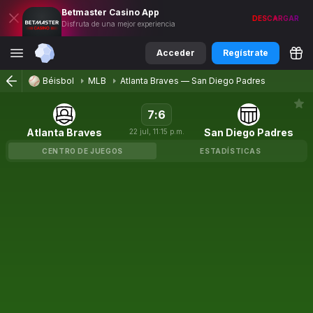
Betmaster
Casino
App
DESCARGAR
Disfruta de una mejor experiencia
Acceder
Regístrate
Béisbol
MLB
Atlanta Braves
—
San Diego Padres
7
:
6
Atlanta Braves
San Diego Padres
22
jul
,
11:15 p.m.
CENTRO DE JUEGOS
ESTADÍSTICAS