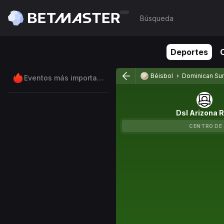
Deportes
Béisbol
Dominican S
Eventos más importantes
Dsl Arizona 
CENTRO DE