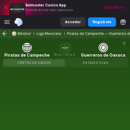
Betmaster
Casino
App
DESCARGAR
Disfruta de una mejor experiencia
Acceder
Regístrate
Béisbol
Liga Mexicana
Piratas de Campeche
—
Guerreros 
–
:
–
Piratas de Campeche
Guerreros de Oaxaca
18
jul
,
1:00 a.m.
CENTRO DE JUEGOS
ESTADÍSTICAS