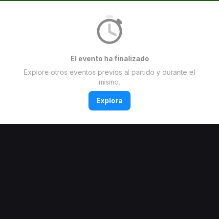
El evento ha finalizado
Explore otros eventos previos al partido y durante el
mismo.
Explora