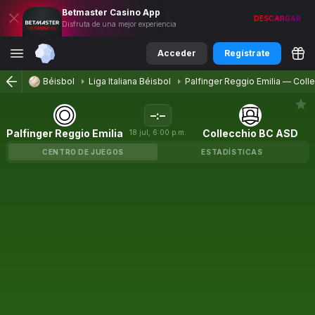
Betmaster
Casino
App
DESCARGAR
Disfruta de una mejor experiencia
Acceder
Regístrate
Béisbol
Liga Italiana Béisbol
Palfinger Reggio Emilia
—
Coll
–
:
–
Palfinger Reggio Emilia
Collecchio BC ASD
18
jul
,
6:00 p.m.
CENTRO DE JUEGOS
ESTADÍSTICAS