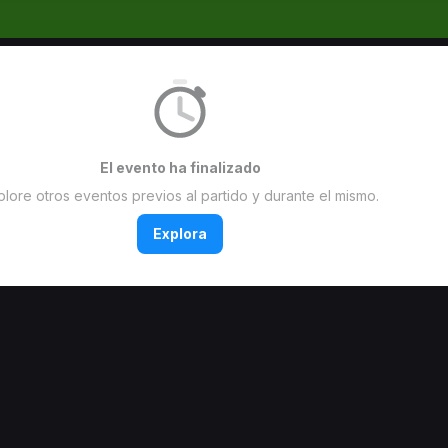
El evento ha finalizado
plore otros eventos previos al partido y durante el mismo.
Explora