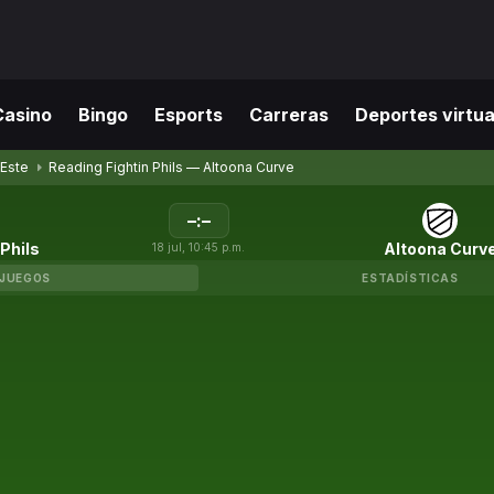
Casino
Bingo
Esports
Carreras
Deportes virtua
 Este
Reading Fightin Phils
—
Altoona Curve
–
:
–
 Phils
Altoona Curv
18
jul
,
10:45 p.m.
 JUEGOS
ESTADÍSTICAS