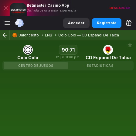
Betmaster
Casino
App
DESCARGAR
Disfruta de una mejor experiencia
Acceder
Regístrate
Baloncesto
LNB
Colo Colo
—
CD Espanol De Talca
90
:
71
Colo Colo
CD Espanol De Talca
12
jul
,
11:00 p.m.
CENTRO DE JUEGOS
ESTADÍSTICAS