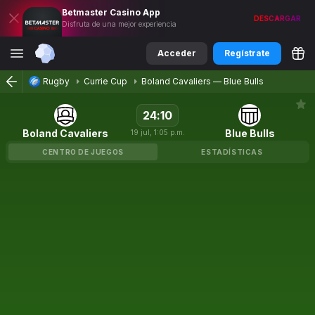
Betmaster
Casino
App
DESCARGAR
Disfruta de una mejor experiencia
Acceder
Regístrate
Rugby
Currie Cup
Boland Cavaliers
—
Blue Bulls
24
:
10
Boland Cavaliers
Blue Bulls
19
jul
,
1:05 p.m.
CENTRO DE JUEGOS
ESTADÍSTICAS