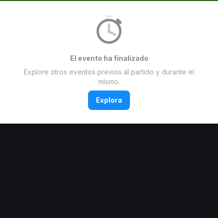
El evento ha finalizado
Explore otros eventos previos al partido y durante el
mismo.
Explora