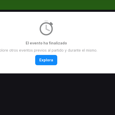
El evento ha finalizado
plore otros eventos previos al partido y durante el mismo.
Explora