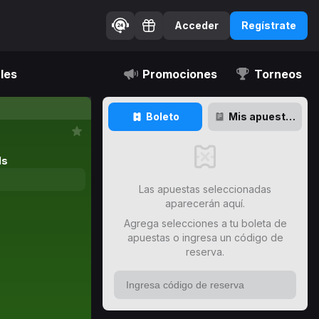
Acceder
Regístrate
les
Promociones
Torneos
Boleto
Mis apuesta
s
ds
Las apuestas seleccionadas
aparecerán aquí.
Agrega selecciones a tu boleta de
apuestas o ingresa un código de
reserva.