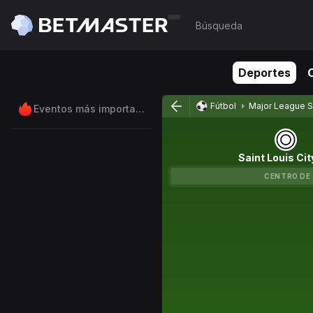
Deportes
Fútbol
Major League 
Eventos más importantes
Saint Louis Ci
CENTRO DE