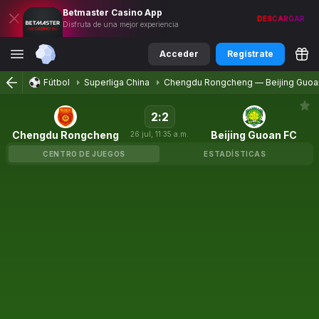
Betmaster
Casino
App
DESCARGAR
Disfruta de una mejor experiencia
Acceder
Regístrate
Fútbol
Superliga China
Chengdu Rongcheng
—
Beijing Guoa
2
:
2
Chengdu Rongcheng
Beijing Guoan FC
26
jul
,
11:35 a.m.
CENTRO DE JUEGOS
ESTADÍSTICAS