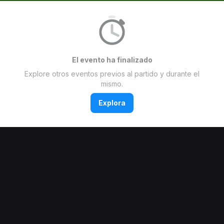
El evento ha finalizado
Explore otros eventos previos al partido y durante el
mismo.
Explora