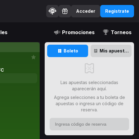
Acceder
Regístrate
les
Promociones
Torneos
Boleto
Mis apuesta
s
FC
Las apuestas seleccionadas
aparecerán aquí.
Agrega selecciones a tu boleta de
apuestas o ingresa un código de
reserva.