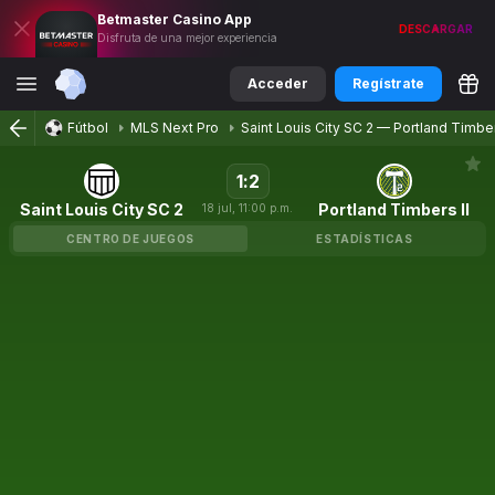
Betmaster
Casino
App
DESCARGAR
Disfruta de una mejor experiencia
Acceder
Regístrate
Fútbol
MLS Next Pro
Saint Louis City SC 2
—
Portland Timber
1
:
2
Saint Louis City SC 2
Portland Timbers II
18
jul
,
11:00 p.m.
CENTRO DE JUEGOS
ESTADÍSTICAS