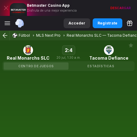
Betmaster
Casino
App
DESCARGAR
Disfruta de una mejor experiencia
Acceder
Regístrate
Fútbol
MLS Next Pro
Real Monarchs SLC
—
Tacoma Defianc
2
:
4
Real Monarchs SLC
Tacoma Defiance
20
jul
,
1:30 a.m.
CENTRO DE JUEGOS
ESTADÍSTICAS