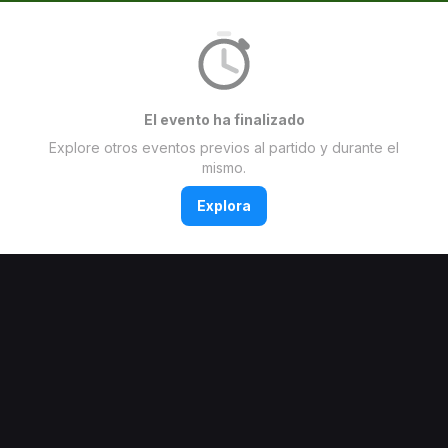
El evento ha finalizado
Explore otros eventos previos al partido y durante el
mismo.
Explora