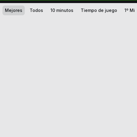
Mejores
Todos
10 minutos
Tiempo de juego
1º Mi