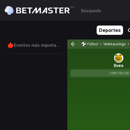
Deportes
Fútbol
Veikkausliiga
Eventos más importantes
Ilves
CENTRO DE