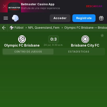
Betmaster
Casino
App
DESCARGAR
Disfruta de una mejor experiencia
Acceder
Regístrate
Fútbol
NPL Queensland, Fem
Olympic FC Brisbane
—
Brisba
0
:
3
Olympic FC Brisbane
Brisbane City FC
24
jul
,
9:30 a.m.
CENTRO DE JUEGOS
ESTADÍSTICAS