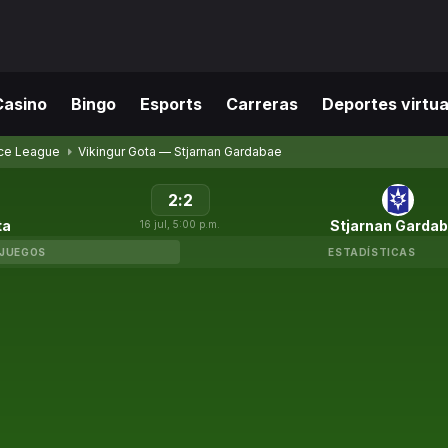
Casino
Bingo
Esports
Carreras
Deportes virtua
ce League
Vikingur Gota
—
Stjarnan Gardabae
2
:
2
ta
Stjarnan Garda
16
jul
,
5:00 p.m.
 JUEGOS
ESTADÍSTICAS