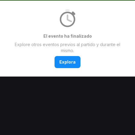
El evento ha finalizado
Explore otros eventos previos al partido y durante el
mismo.
Explora