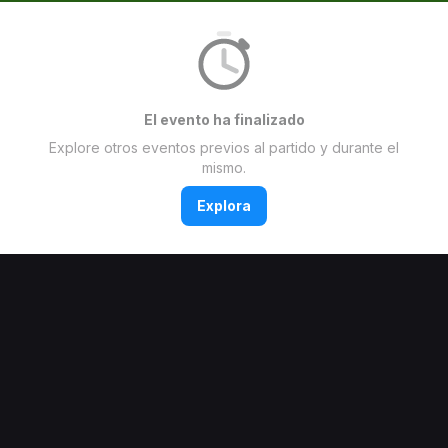
El evento ha finalizado
Explore otros eventos previos al partido y durante el
mismo.
Explora