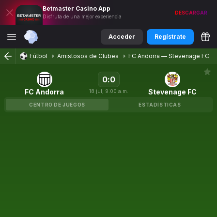
Betmaster
Casino
App
DESCARGAR
Disfruta de una mejor experiencia
Acceder
Regístrate
Fútbol
Amistosos de Clubes
FC Andorra
—
Stevenage FC
0
:
0
FC Andorra
Stevenage FC
18
jul
,
9:00 a.m.
CENTRO DE JUEGOS
ESTADÍSTICAS