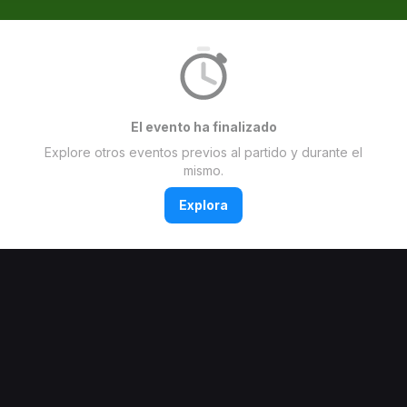
El evento ha finalizado
Explore otros eventos previos al partido y durante el
mismo.
Explora