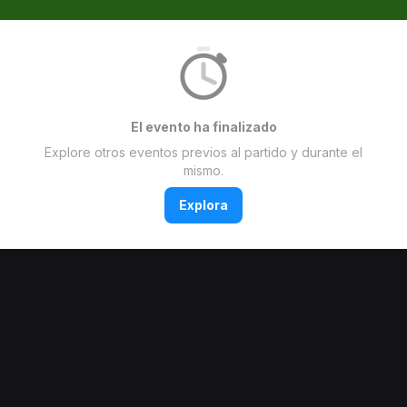
El evento ha finalizado
Explore otros eventos previos al partido y durante el
mismo.
Explora