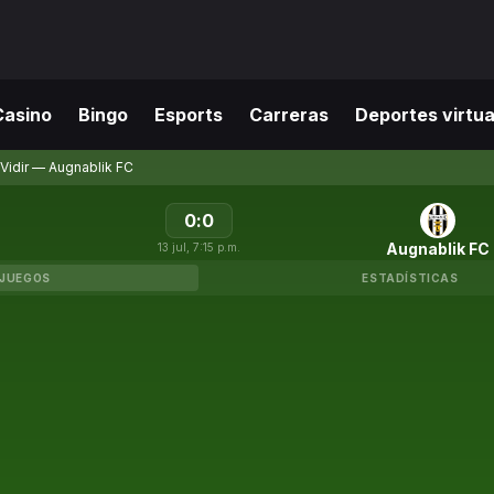
Casino
Bingo
Esports
Carreras
Deportes virtua
Vidir
—
Augnablik FC
0
:
0
Augnablik FC
13
jul
,
7:15 p.m.
 JUEGOS
ESTADÍSTICAS