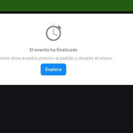
El evento ha finalizado
plore otros eventos previos al partido y durante el mismo.
Explora