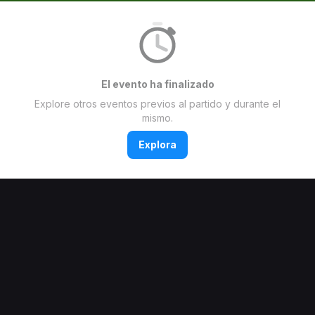
El evento ha finalizado
Explore otros eventos previos al partido y durante el
mismo.
Explora