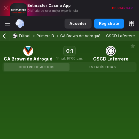
Betmaster
Casino
App
DESCARGAR
Disfruta de una mejor experiencia
Acceder
Regístrate
Fútbol
Primera B
CA Brown de Adrogué
—
CSCD Laferrere
0
:
1
CA Brown de Adrogué
CSCD Laferrere
14
jul
,
10:00 p.m.
CENTRO DE JUEGOS
ESTADÍSTICAS