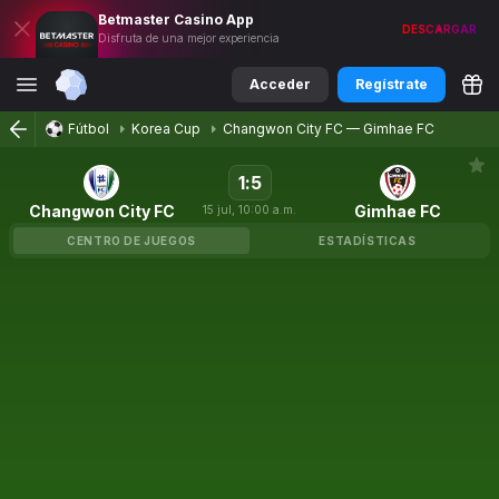
Betmaster
Casino
App
DESCARGAR
Disfruta de una mejor experiencia
Acceder
Regístrate
Fútbol
Korea Cup
Changwon City FC
—
Gimhae FC
1
:
5
Changwon City FC
Gimhae FC
15
jul
,
10:00 a.m.
CENTRO DE JUEGOS
ESTADÍSTICAS