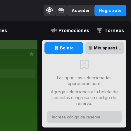
Acceder
Regístrate
les
Promociones
Torneos
Boleto
Mis apuesta
s
Las apuestas seleccionadas
aparecerán aquí.
Agrega selecciones a tu boleta de
apuestas o ingresa un código de
reserva.