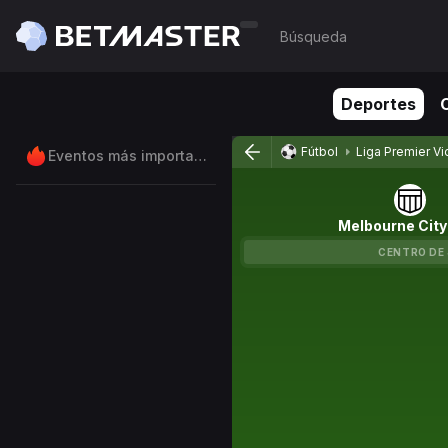
Deportes
Fútbol
Liga Premier Vi
Eventos más importantes
Melbourne City
CENTRO DE