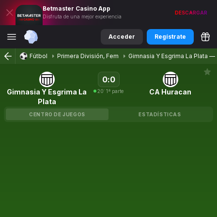
Betmaster
Casino
App
DESCARGAR
Disfruta de una mejor experiencia
Acceder
Regístrate
Fútbol
Primera División, Fem
Gimnasia Y Esgrima La Plata
—
0
:
0
Gimnasia Y Esgrima La
CA Huracan
20
′
1ª parte
Plata
CENTRO DE JUEGOS
ESTADÍSTICAS