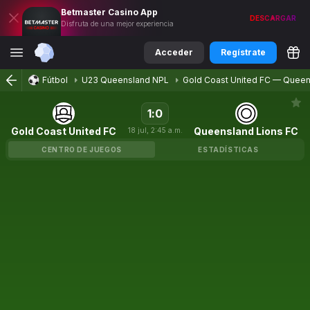
Betmaster
Casino
App
DESCARGAR
Disfruta de una mejor experiencia
Acceder
Regístrate
Fútbol
U23 Queensland NPL
Gold Coast United FC
—
Queen
1
:
0
Gold Coast United FC
Queensland Lions FC
18
jul
,
2:45 a.m.
CENTRO DE JUEGOS
ESTADÍSTICAS