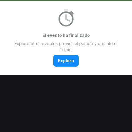
El evento ha finalizado
Explore otros eventos previos al partido y durante el
mismo.
Explora