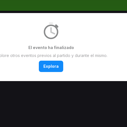
El evento ha finalizado
plore otros eventos previos al partido y durante el mismo.
Explora