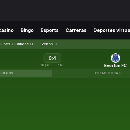
Casino
Bingo
Esports
Carreras
Deportes virtua
Clubes
Dundee FC
—
Everton FC
0
:
4
C
Everton FC
18
jul
,
1:00 p.m.
 JUEGOS
ESTADÍSTICAS