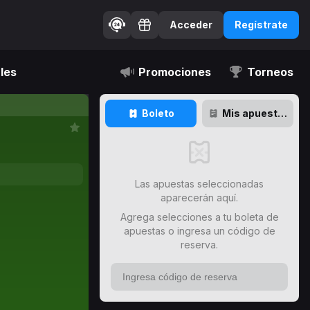
Acceder
Regístrate
les
Promociones
Torneos
Boleto
Mis apuesta
s
Las apuestas seleccionadas
aparecerán aquí.
Agrega selecciones a tu boleta de
apuestas o ingresa un código de
reserva.