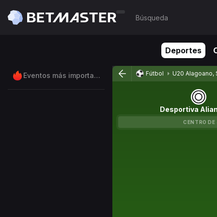
Deportes
Fútbol
U20 Alagoano, 
Eventos más importantes
Desportiva Alia
CENTRO DE