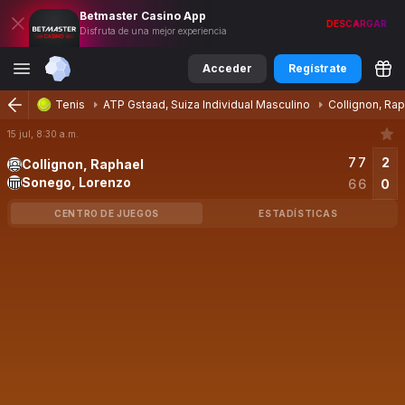
Betmaster
Casino
App
DESCARGAR
Disfruta de una mejor experiencia
Acceder
Regístrate
Tenis
ATP Gstaad, Suiza Individual Masculino
Collignon, Ra
15
jul
,
8:30 a.m.
7
7
2
Collignon, Raphael
Sonego, Lorenzo
6
6
0
CENTRO DE JUEGOS
ESTADÍSTICAS