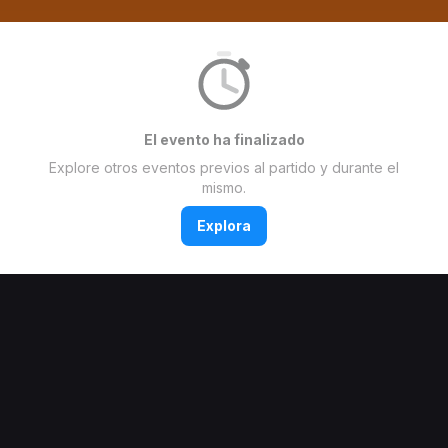
El evento ha finalizado
Explore otros eventos previos al partido y durante el
mismo.
Explora