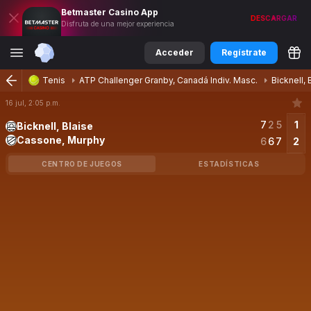
Betmaster
Casino
App
DESCARGAR
Disfruta de una mejor experiencia
Acceder
Regístrate
Tenis
ATP Challenger Granby, Canadá Indiv. Masc.
Bicknell, 
16
jul
,
2:05 p.m.
7
2
5
1
Bicknell, Blaise
Cassone, Murphy
6
6
7
2
CENTRO DE JUEGOS
ESTADÍSTICAS