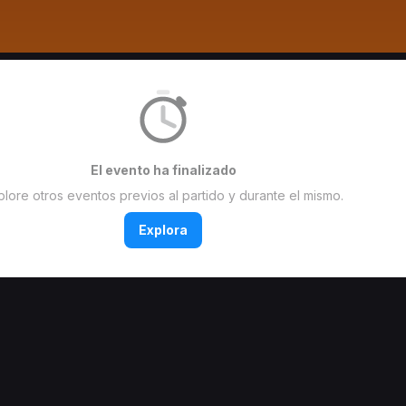
El evento ha finalizado
plore otros eventos previos al partido y durante el mismo.
Explora