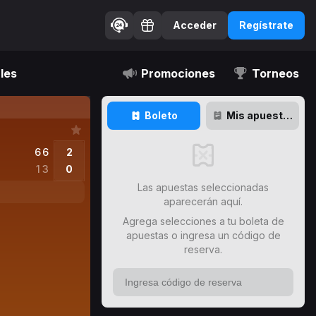
Acceder
Regístrate
les
Promociones
Torneos
Boleto
Mis apuesta
s
6
6
2
1
3
0
Las apuestas seleccionadas
aparecerán aquí.
Agrega selecciones a tu boleta de
apuestas o ingresa un código de
reserva.