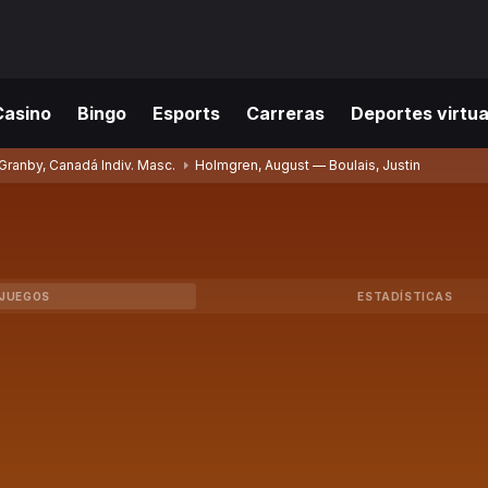
Casino
Bingo
Esports
Carreras
Deportes virtua
Granby, Canadá Indiv. Masc.
Holmgren, August
—
Boulais, Justin
 JUEGOS
ESTADÍSTICAS