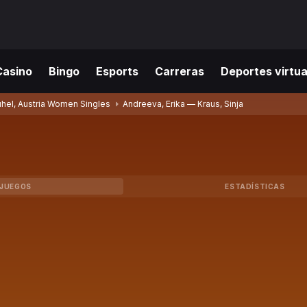
Casino
Bingo
Esports
Carreras
Deportes virtua
hel, Austria Women Singles
Andreeva, Erika
—
Kraus, Sinja
 JUEGOS
ESTADÍSTICAS