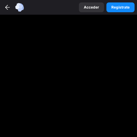
Acceder
Regístrate