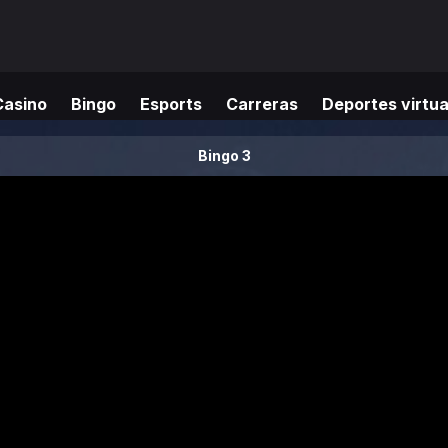
Casino
Bingo
Esports
Carreras
Deportes virtua
Bingo 3