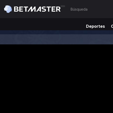
Deportes