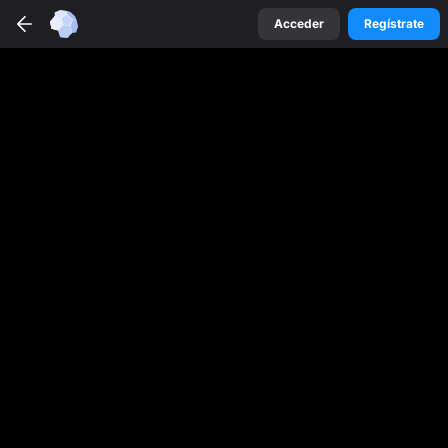
Acceder
Regístrate