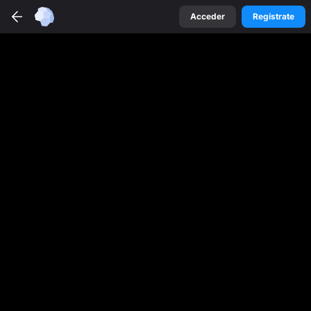
Acceder
Regístrate