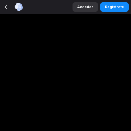
Betmaster
Casino
App
Acceder
Regístrate
DESCARGAR
Disfruta de una mejor experiencia
Acceder
Regístrate