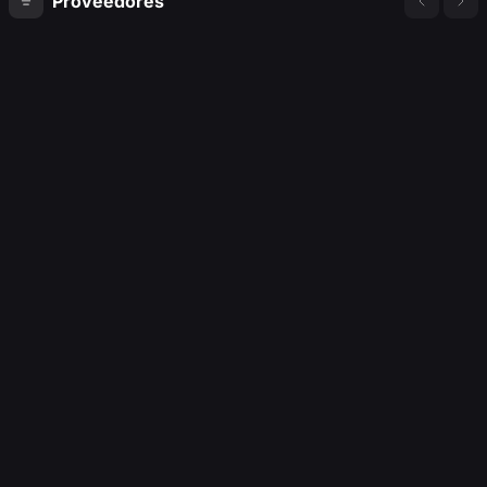
Proveedores