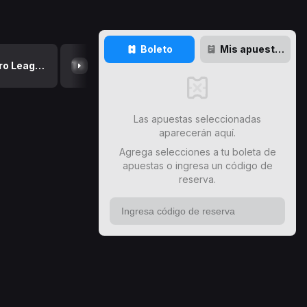
Boleto
Mis apuesta
s
European Pro League Regular Season 6
TS Open Cup #1
Las apuestas seleccionadas
aparecerán aquí.
Agrega selecciones a tu boleta de
apuestas o ingresa un código de
reserva.