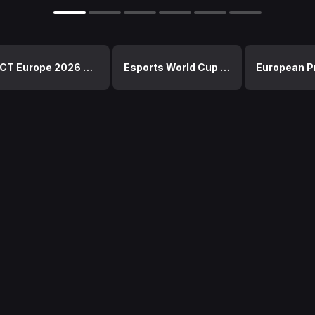
CCT Europe 2026 Series #6
Esports World Cup 2026: Open Qualifier