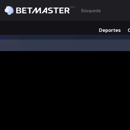
Deportes