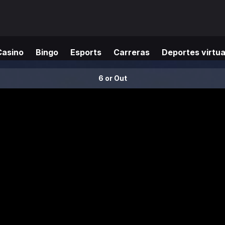
Casino
Bingo
Esports
Carreras
Deportes virtua
6 or Out