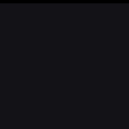
Ajustes