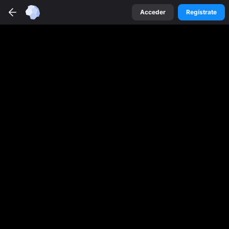
Acceder
Regístrate