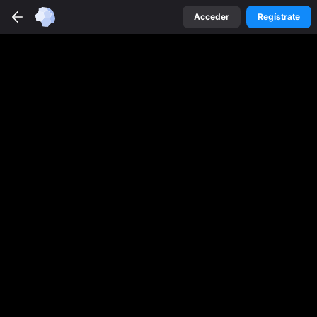
Acceder
Regístrate